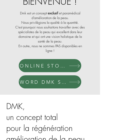
BIENVENUE !
Dmk est un concept
exclusif
et paramédical
d'amélioration de la peau.
Nous privilégions la qualité à la quantité.
C'est pourquoi nous souhaitons travailler avec des
spécialistes de la peau qui excellent dans leur
domaine et qui ont une vision holistique de la
santé de la peau.
En outre, nous ne sommes PAS disponibles en
ligne !
ONLINE STORE B2B
WORD DMK SPECIALIST
DMK,
un concept total
pour la régénération
amélioration de la peau.