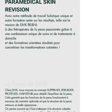
PARAMEDICAL SKIN
REVISION
Avec notre méthode de travail holistique unique et
notre formation axée sur les résultats, telle est la
mission de DMK BE&NL
à des thérapeutes de la peau passionnés grâce à
une combinaison unique de soins et de traitements à
domicile
et des formations orientées résultats pour
concrétiser les transformations cutanées !
La Force de DMK
Chez DMK, nous croyons au concept SUPPRIMER, REBUILDER,
PROTÉGER, MAINTENIR pour rétablir l'équilibre de la peau.
Cela garantit que les fonctions de la peau fonctionnent à
nouveau de manière optimale et que la structure de la peau
retrouve sa belle apparence.
On pense souvent qu’il faut s’attaquer à la structure cutanée