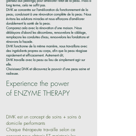
(pensez aux peelings) pour améliorer l’état de la peau. Mais à
long terme, cela ne suffit pas.
DMK se concentre sur l’amélioration du fonctionnement de la
peau, conduisant à une rénovation complète de la peau. Nous
évitons les solutions miracles et nous efforçons d’améliorer
durablement la santé de la peau.
Comparez cela avec la rénovation d’une maison. Nous
déblayons d’abord les décombres, renouvelons le câblage,
remplaçons les conduites d’eau, renouvelons les fondations et
rénovons la façade.
DMK fonctionne de la même manière, nous travaillons avec
des ingrédients propres au corps, afin que la peau réagisse
rapidement et efficacement. Autrement dit,
DMK travaille avec la peau au lieu de simplement agir sur
elle.
Choisissez DMK et découvrez le pouvoir d’une peau saine et
radieuse.
Experience the power
of ENZYME THERAPY
DMK est un concept de soins + soins à
domicile performants
Chaque thérapeute travaille selon ce