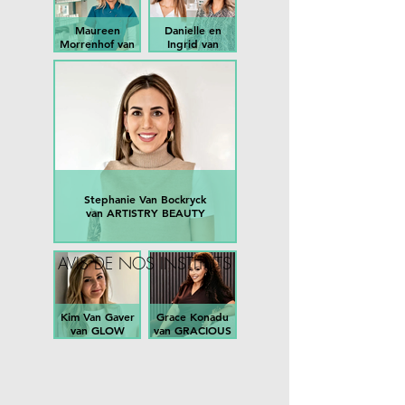
Maureen
Danielle en
Morrenhof van
Ingrid van
SKINSS
HUIDVISIE
Stephanie Van Bockryck
van ARTISTRY BEAUTY
AVIS DE NOS INSTITUTS
Kim Van Gaver
Grace Konadu
van GLOW
van GRACIOUS
INSTITUTE
COSMETICS