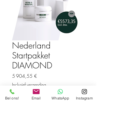
Nederland
Startpakket
DIAMOND
Prix
5 904,55 €
Inclusief verzending
Quantité
*
Bel ons!
Email
WhatsApp
Instagram
Ajouter au panier