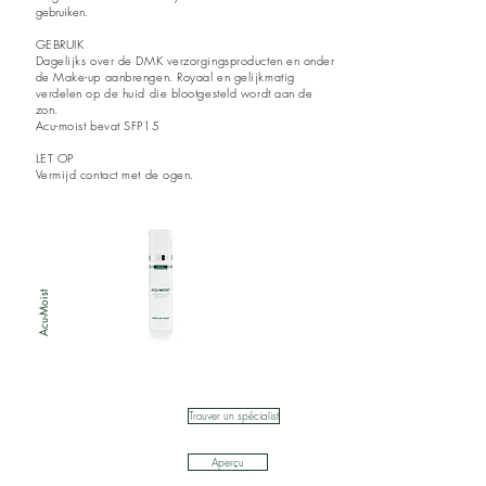
gebruiken.
GEBRUIK
Dagelijks over de DMK verzorgingsproducten en onder
de Make-up aanbrengen. Royaal en gelijkmatig
verdelen op de huid die blootgesteld wordt aan de
zon.
Acu-moist
bevat
SFP15
LET OP
Vermijd contact met de ogen.
Acu-Moist
Trouver un spécialist
Aperçu