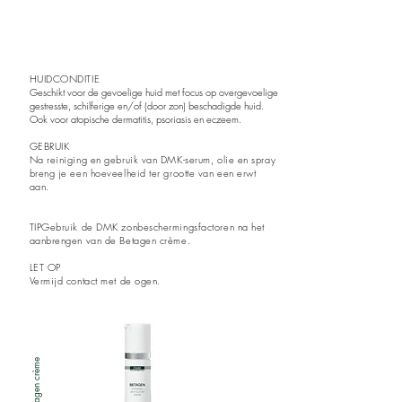
HUIDCONDITIE
Geschikt voor de gevoelige huid met focus op overgevoelige
gestresste, schilferige en/of (door zon) beschadigde huid.
Ook voor atopische dermatitis, psoriasis en eczeem.
GEBRUIK
Na reiniging en gebruik van DMK-serum, olie en spray
breng je een
hoeveelheid ter grootte van een erwt
aan.
TIPGebruik de DMK
zonbeschermingsfactoren na het
aanbrengen van de Betagen crème.
LET OP
Vermijd contact met de ogen.
Betagen crème