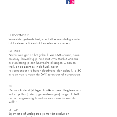
HUIDCONDITIE
Vermoeide, gestresste huid, vroegtijdige veroudering van de
huid, rode en ontstoken huid, excellent voor rosacea.
GEBRUIK
Na het reinigen en het gebruik van DMK-serums, oliën
en spray, bevochtig je huid met DMK Herb & Mineral
mist en breng je een
hoeveelheid Biogen C aan en
werk dit zo zachtjes in de huid. Indien
je
voorganger
tijd buiten doorbrengt dan gebruik je 30
minuten van te voren de DMK sunscreen of nutrascreen.
TIP
Gebruik in de strijd tegen hooikoorts en allergieën voor
stof en pollen (rode opgezwollen ogen) Biogen C helt
de huid
ongevoelig
te
maken voor deze
irriterende
stoffen.
LET OP
Bij irritatie of uitslag stop je met dit product en