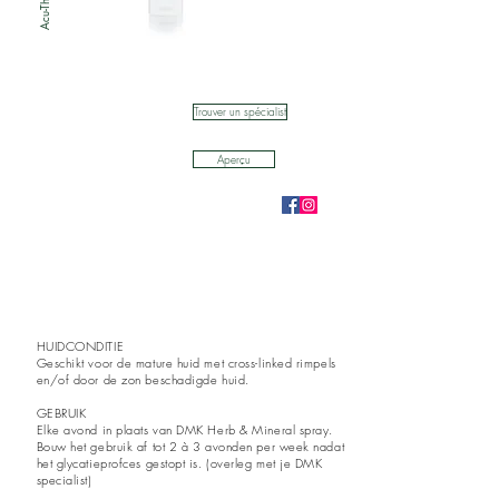
Acu-Therm
Trouver un spécialist
Aperçu
HUIDCONDITIE
Geschikt voor de mature huid met cross-linked rimpels
en/of door de zon beschadigde huid.
GEBRUIK
Elke avond in plaats van DMK Herb & Mineral spray.
Bouw het gebruik af tot 2 à 3 avonden per week nadat
het
glycatieprofces gestopt is. (overleg met je DMK
specialist)