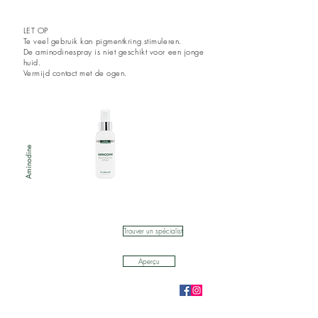
LET OP
Te veel gebruik kan
pigmentkring
stimuleren.
De aminodinespray is niet geschikt voor een jonge
huid.
Vermijd contact met de ogen.
Aminodine
Trouver un spécialist
Aperçu