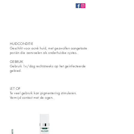
HUIDCONDITIE
Geschikt voor
acné huid, met
gezwollen aangetaste
poriën die aanvoelen als onderhuidse cystes.
GEBRUIK
Gebruik 1x/dag rechtstreeks op het geïnfecteerde
gebied.
LET OP
Te veel gebruik kan pigmentering stimuleren.
Vermijd contact met de ogen.