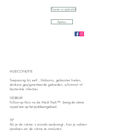
Trouver un spécialist
Aperçu
HUIDCONDITIE
Toepassing bij eelt , likdoorns, gebarsten hielen,
donkere gepigmenteerde gebieden, schimmel- of
bacteriële infecties
GEBRUIK
Follow-up thuis na de Medi Pedi
™ : breng de crème
royaal aan op het probleemgebied.
TIP
Als je de crème 's avonds aanbrengt , kan je sokken
aandoen om de crème te omsluiten.