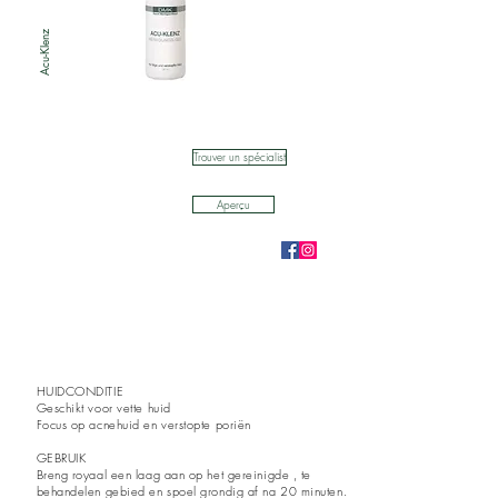
Acu-Klenz
Trouver un spécialist
Aperçu
HUIDCONDITIE
Geschikt voor vette huid
Focus op acnehuid en verstopte poriën
GEBRUIK
Breng royaal een laag aan op het gereinigde , te
behandelen gebied en spoel grondig af na 20 minuten.