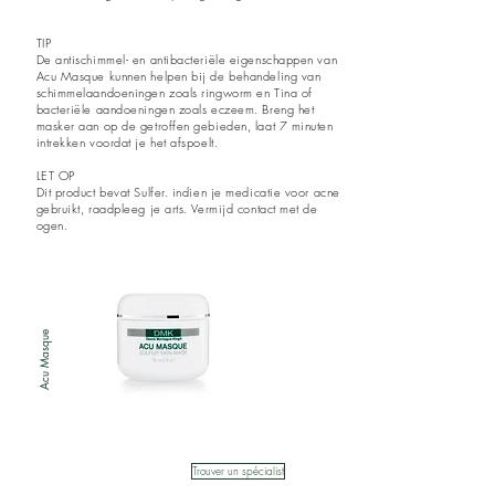
TIP
De antischimmel- en antibacteriële eigenschappen van
Acu Masque kunnen helpen bij de behandeling van
schimmelaandoeningen zoals ringworm en
Tina
of
bacteriële aandoeningen zoals eczeem. Breng het
masker aan op de getroffen gebieden, laat 7 minuten
intrekken voordat je het afspoelt.
LET OP
Dit product bevat Sulfer. indien je medicatie voor acne
gebruikt, raadpleeg je arts. Vermijd contact met de
ogen.
Acu Masque
Trouver un spécialist