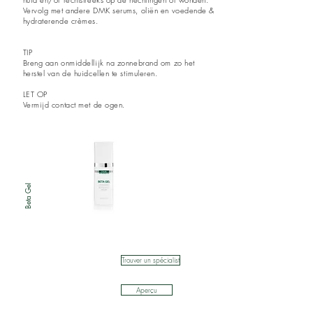
Vervolg met andere DMK serums, oliën en voedende &
hydraterende crèmes.
TIP
Breng aan
onmiddellijk na zonnebrand om zo het
herstel van de huidcellen te stimuleren.
LET OP
Vermijd contact met de ogen.
Beta Gel
Trouver un spécialist
Aperçu