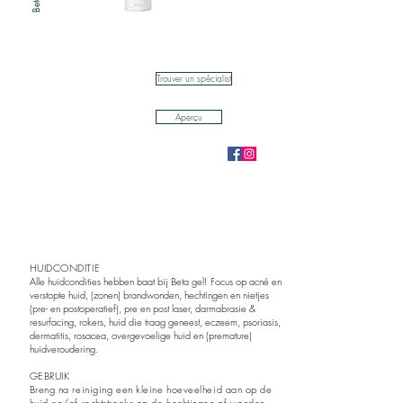
Trouver un spécialist
Aperçu
HUIDCONDITIE
Alle huidcondities hebben baat bij Beta gel! Focus op acné en
verstopte huid, (zonen) brandwonden, hechtingen en nietjes
(pre- en postoperatief), pre en post laser, darmabrasie &
resurfacing, rokers, huid die traag geneest, eczeem, psoriasis,
dermatitis, rosacea, overgevoelige huid en (premature)
huidveroudering.
GEBRUIK
Breng na reiniging een kleine hoeveelheid aan op de
huid en/of rechtstreeks op de hechtingen of wonden.