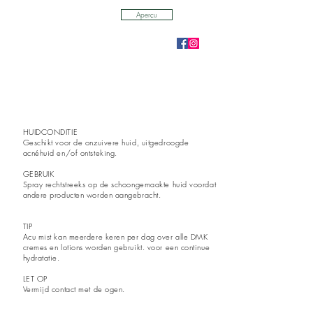
Aperçu
HUIDCONDITIE
Geschikt voor de onzuivere huid, uitgedroogde
acnéhuid en/of ontsteking.
GEBRUIK
Spray rechtstreeks op de schoongemaakte huid voordat
andere producten worden aangebracht.
TIP
Acu mist kan meerdere keren per dag over alle DMK
cremes en lotions worden gebruikt. voor een continue
hydratatie.
LET OP
Vermijd contact met de ogen.