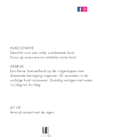
HUIDCONDITIE
Geschikt voor een vette, overbelaste huid.
Focus op onzuivere en ontstoken acne huid.
GEBRUIK
Een kleine hoeveelheid op de vingertoppen met
draaiende beweging ongeveer 30 seconden in de
vochtige huid
incasseren. Grondig reinigen met water.
1x/dag tot 3x/dag
LET OP
Vermijd contact met de ogen.