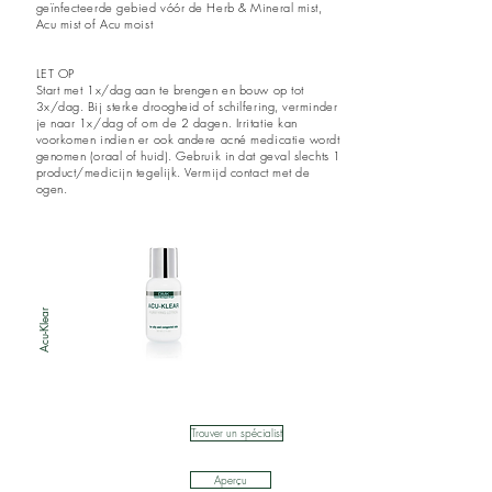
geïnfecteerde gebied vóór de Herb & Mineral mist,
Acu mist of Acu moist
LET OP
Start met 1x/dag aan te brengen en bouw op tot
3x/dag. Bij sterke droogheid of schilfering, verminder
je naar 1x/dag of om de 2 dagen. Irritatie kan
voorkomen indien er ook andere acné medicatie wordt
genomen (oraal of huid). Gebruik in dat geval slechts 1
product/medicijn tegelijk. Vermijd contact met de
ogen.
Acu-Klear
Trouver un spécialist
Aperçu