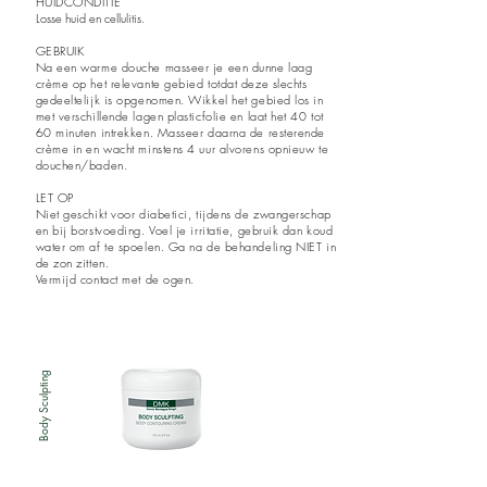
HUIDCONDITIE
Losse huid en cellulitis.
GEBRUIK
Na een warme douche masseer je een dunne laag
crème op het relevante gebied totdat deze slechts
gedeeltelijk is opgenomen. Wikkel het gebied los in
met
verschillende lagen plasticfolie en laat het 40 tot
60 minuten intrekken. Masseer daarna de resterende
crème in en wacht minstens 4 uur alvorens opnieuw te
douchen/baden.
LET OP
Niet geschikt voor diabetici, tijdens de zwangerschap
en bij borstvoeding. Voel je irritatie, gebruik dan koud
water om af te spoelen. Ga na de behandeling NIET in
de zon zitten.
Vermijd contact met de ogen.
Body Sculpting