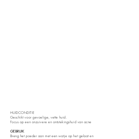
Les produits DMK
abc
HUIDCONDITIE
Geschikt voor gevoelige, vette huid.
Focus op een onzuivere en ontstekingshuid van acne
GEBRUIK
Breng het poeder aan met een watje op het gelaat en