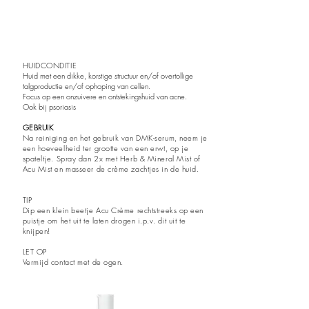
HUIDCONDITIE
Huid met een dikke, korstige structuur en/of overtollige
talgproductie en/of ophoping van cellen.
Focus op een onzuivere en ontstekingshuid van acne.
Ook bij psoriasis
GEBRUIK
Na reiniging en het gebruik van DMK-serum, neem je
een hoeveelheid ter grootte van een erwt, op je
spateltje. Spray dan 2x met Herb & Mineral Mist of
Acu Mist en masseer de crème zachtjes in de huid.
TIP
Dip een klein beetje Acu Crème rechtstreeks op een
puistje om het uit te laten drogen i.p.v. dit uit te
knijpen!
LET OP
Vermijd contact met de ogen.